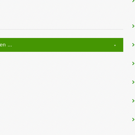
n ...