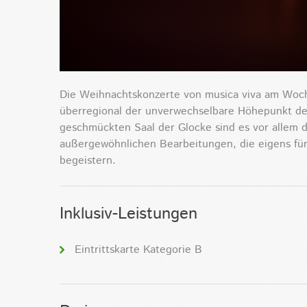
Die Weihnachtskonzerte von musica viva am Woch
überregional der unverwechselbare Höhepunkt der
geschmückten Saal der Glocke sind es vor allem d
außergewöhnlichen Bearbeitungen, die eigens für
begeistern.
Inklusiv-Leistungen
Eintrittskarte Kategorie B